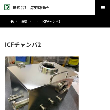
株式会社 協友製作所
ホーム
投稿
ICFチャンバ2
ICFチャンバ2