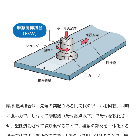
摩擦攪拌接合は、先端の突起のある円筒状のツールを回転、同時
に強い力で押し付けて摩擦熱（母材融点以下）で母材を軟化さ
せ、塑性流動させて練り混ぜることで、複数の部材を一体化する
接合方法です。弊社の設備では1.2tの力で押し付けることで、接