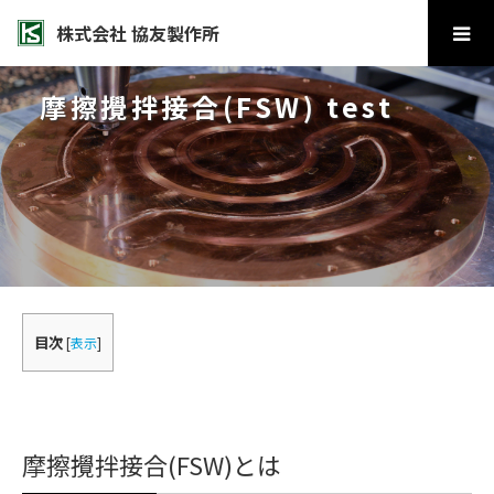
株式会社 協友製作所
摩擦攪拌接合(FSW) test
目次
[
表示
]
摩擦攪拌接合(FSW)とは