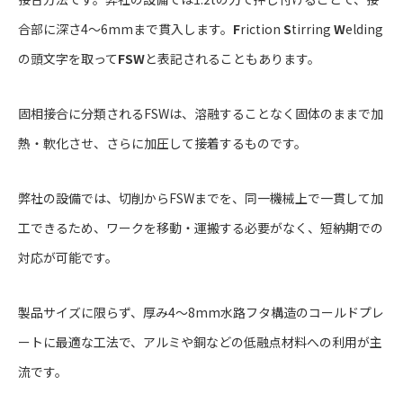
合部に深さ4〜6mmまで貫入します。
F
riction
S
tirring
W
elding
の頭文字を取って
FSW
と表記されることもあります。
固相接合に分類されるFSWは、溶融することなく固体のままで加
熱・軟化させ、さらに加圧して接着するものです。
弊社の設備では、切削からFSWまでを、同一機械上で一貫して加
工できるため、ワークを移動・運搬する必要がなく、短納期での
対応が可能です。
製品サイズに限らず、厚み4〜8mm水路フタ構造のコールドプレ
ートに最適な工法で、アルミや銅などの低融点材料への利用が主
流です。