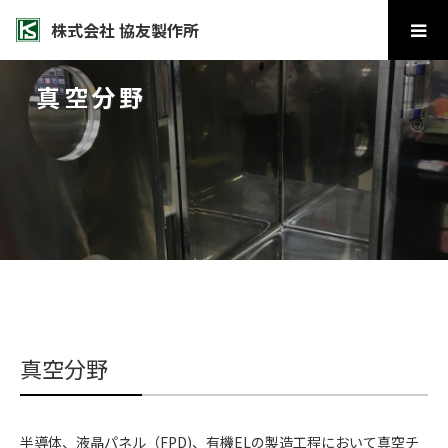
株式会社 協友製作所
真空分野
真空分野
半導体、液晶パネル（FPD)、有機ELの製造工程において真空チ